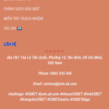
CHÍNH SÁCH BẢO MẬT
MIỄN TRỪ TRÁCH NHIỆM
TÁC GIẢ
LIÊN HỆ
Địa Chỉ: 15a Lê Tấn Quốc, Phường 13, Tân Bình, Hồ Chí Minh,
Việt Nam
Phone: 0865 335 445
Email:
contact@yxm.uk.com
Hashtags: #33BET #yxm.uk.com #nhacai33BET #link33BET
#trangchu33BET #33BETcasino #33BETdaga