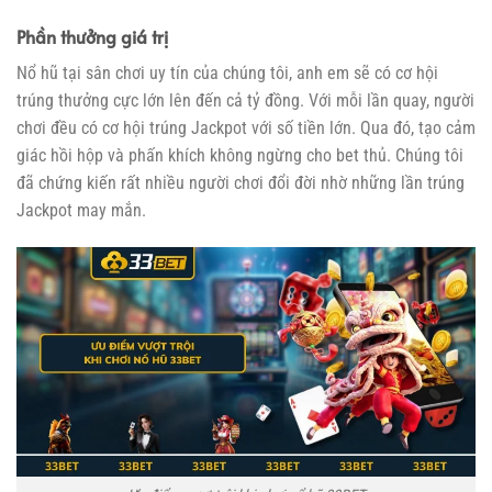
Phần thưởng giá trị
Nổ hũ tại sân chơi uy tín của chúng tôi, anh em sẽ có cơ hội
trúng thưởng cực lớn lên đến cả tỷ đồng. Với mỗi lần quay, người
chơi đều có cơ hội trúng Jackpot với số tiền lớn. Qua đó, tạo cảm
giác hồi hộp và phấn khích không ngừng cho bet thủ. Chúng tôi
đã chứng kiến rất nhiều người chơi đổi đời nhờ những lần trúng
Jackpot may mắn.