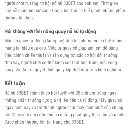
người chơi ít, tăng cơ hội nổ hũ 33BET cho anh em. Thời gian
này, sẽ giảm bớt sự cạnh tranh, bet thủ có thể giành những phần
thưởng lớn hơn.
Nói không với tính năng quay nổ hũ tự động
Mặc dù quay tự động (Autoplay) tiện lợi, nhưng nó có thể không
mang lại hiệu quả cao. Việc tự quay sẽ giúp anh em dễ dàng
điều chỉnh chiến thuật và tận dụng tốt các cơ hội đổi thưởng.
Nhờ vậy, người chơi có thể kiểm soát tốt hơn trong mỗi vòng
quay. Và đưa ra quyết định quay kịp thời dựa trên kinh nghiệm.
Kết luận
Nổ hũ 33BET chính là cơ hội tuyệt vời để anh em trúng ngay
những phần thưởng cực giá trị lên đến cả tỷ đồng. Hãy quay số
ngay hôm nay và trở thành người chơi may mắn nhất của chúng
tôi! Chúc anh em cược thủ có những phút giây thư giãn và giành
được phần thưởng lớn tại trang chủ 33BET.