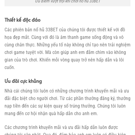
Ưu điểm vượt trội khi chơi nổ hũ 33BET
Thiết kế độc đáo
Các phiên bản nổ hũ 33BET của chúng tôi được thiết kế với đồ
họa đẹp mắt. Cùng với đó là âm thanh game sống động và vô
cùng chân thực. Những yếu tố này không chỉ tạo nên trải nghiệm
chơi game tuyệt vời. Mà còn giúp anh em đắm chìm vào không
gian của trò chơi. Khiến mỗi vòng quay trở nên hấp dẫn và lôi
cuốn.
Ưu đãi cực khủng
Nhà cái chúng tôi luôn có những chương trình khuyến mãi và ưu
đãi đặc biệt cho người chơi. Từ các phần thưởng đăng ký, thưởng
nạp tiền đến các sự kiện quay số trúng thưởng. Chúng tôi luôn
mang đến cơ hội nhận quà hấp dẫn cho anh em.
Các chương trình khuyến mãi và ưu đãi hấp dẫn luôn được
chúng tôi cập nhật. Qua đó, đảm bảo anh em luôn có điều kiện