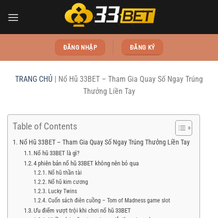
Bỏ
qua
nội
dung
ĐĂNG NHẬP
ĐĂNG KÝ
TRANG CHỦ
|
Nổ Hũ 33BET – Tham Gia Quay Số Ngay Trúng
Thưởng Liền Tay
Table of Contents
Nổ Hũ 33BET – Tham Gia Quay Số Ngay Trúng Thưởng Liền Tay
Nổ hũ 33BET là gì?
4 phiên bản nổ hũ 33BET không nên bỏ qua
Nổ hũ thần tài
Nổ hũ kim cương
Lucky Twins
Cuốn sách điên cuồng – Tom of Madness game slot
Ưu điểm vượt trội khi chơi nổ hũ 33BET