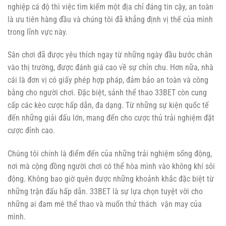
nghiệp cá độ thì việc tìm kiếm một địa chỉ đáng tin cậy, an toàn
là ưu tiên hàng đầu và chúng tôi đã khẳng định vị thế của mình
trong lĩnh vực này.
Sân chơi đã được yêu thích ngay từ những ngày đầu bước chân
vào thị trường, được đánh giá cao về sự chỉn chu. Hơn nữa, nhà
cái là đơn vị có giấy phép hợp pháp, đảm bảo an toàn và công
bằng cho người chơi. Đặc biệt, sảnh thể thao 33BET còn cung
cấp các kèo cược hấp dẫn, đa dạng. Từ những sự kiện quốc tế
đến những giải đấu lớn, mang đến cho cược thủ trải nghiệm đặt
cược đỉnh cao.
Chúng tôi chính là điểm đến của những trải nghiệm sống động,
nơi mà cộng đồng người chơi có thể hòa mình vào không khí sôi
động. Không bao giờ quên được những khoảnh khắc đặc biệt từ
những trận đấu hấp dẫn. 33BET là sự lựa chọn tuyệt vời cho
những ai đam mê thể thao và muốn thử thách vận may của
mình.