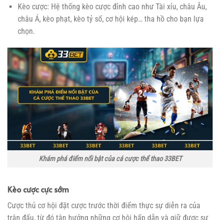
Kèo cược: Hệ thống kèo cược đỉnh cao như Tài xỉu, châu Âu,
châu Á, kèo phạt, kèo tỷ số, cơ hội kép… tha hồ cho bạn lựa
chọn.
Khám phá điểm nổi bật của cá cược thể thao 33BET
Kèo cược cực sớm
Cược thủ cơ hội đặt cược trước thời điểm thực sự diễn ra của
trận đấu, từ đó tận hưởng những cơ hội hấp dẫn và giữ được sự