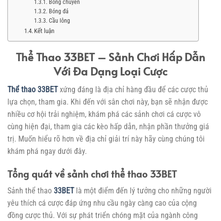
Bóng chuyền
Bóng đá
Cầu lông
Kết luận
Thể Thao 33BET – Sảnh Chơi Hấp Dẫn
Với Đa Dạng Loại Cược
Thể thao 33BET
xứng đáng là địa chỉ hàng đầu để các cược thủ
lựa chọn, tham gia. Khi đến với sân chơi này, bạn sẽ nhận được
nhiều cơ hội trải nghiệm, khám phá các sảnh chơi cá cược vô
cùng hiện đại, tham gia các kèo hấp dẫn, nhận phần thưởng giá
trị. Muốn hiểu rõ hơn về địa chỉ giải trí này hãy cùng chúng tôi
khám phá ngay dưới đây.
Tổng quát về sảnh chơi thể thao 33BET
Sảnh thể thao
33BET
là một điểm đến lý tưởng cho những người
yêu thích cá cược đáp ứng nhu cầu ngày càng cao của cộng
đồng cược thủ. Với sự phát triển chóng mặt của ngành công