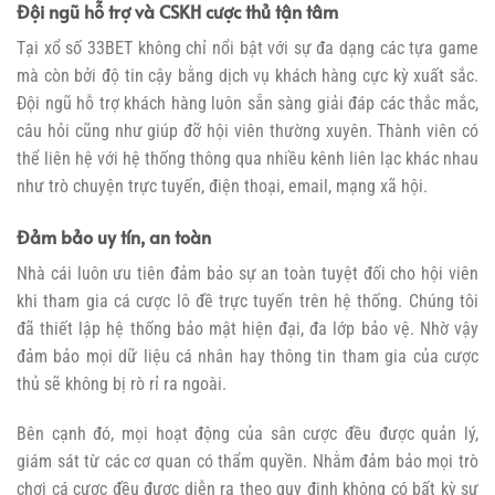
Đội ngũ hỗ trợ và CSKH cược thủ tận tâm
Tại xổ số 33BET không chỉ nổi bật với sự đa dạng các tựa game
mà còn bởi độ tin cậy bằng dịch vụ khách hàng cực kỳ xuất sắc.
Đội ngũ hỗ trợ khách hàng luôn sẵn sàng giải đáp các thắc mắc,
câu hỏi cũng như giúp đỡ hội viên thường xuyên. Thành viên có
thể liên hệ với hệ thống thông qua nhiều kênh liên lạc khác nhau
như trò chuyện trực tuyến, điện thoại, email, mạng xã hội.
Đảm bảo uy tín, an toàn
Nhà cái luôn ưu tiên đảm bảo sự an toàn tuyệt đối cho hội viên
khi tham gia cá cược lô đề trực tuyến trên hệ thống. Chúng tôi
đã thiết lập hệ thống bảo mật hiện đại, đa lớp bảo vệ. Nhờ vậy
đảm bảo mọi dữ liệu cá nhân hay thông tin tham gia của cược
thủ sẽ không bị rò rỉ ra ngoài.
Bên cạnh đó, mọi hoạt động của sân cược đều được quản lý,
giám sát từ các cơ quan có thẩm quyền. Nhằm đảm bảo mọi trò
chơi cá cược đều được diễn ra theo quy định không có bất kỳ sự