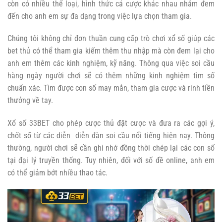
còn có nhiều thể loại, hình thức cá cược khác nhau nhằm đem
đến cho anh em sự đa dạng trong việc lựa chọn tham gia.
Chúng tôi không chỉ đơn thuần cung cấp trò chơi xổ số giúp các
bet thủ có thể tham gia kiếm thêm thu nhập mà còn đem lại cho
anh em thêm các kinh nghiệm, kỹ năng. Thông qua việc soi cầu
hàng ngày người chơi sẽ có thêm những kinh nghiệm tìm số
chuẩn xác. Tìm được con số may mắn, tham gia cược và rinh tiền
thưởng về tay.
Xổ số 33BET cho phép cược thủ đặt cược và đưa ra các gợi ý,
chốt số từ các diễn diễn đàn soi cầu nổi tiếng hiện nay. Thông
thường, người chơi sẽ cần ghi nhớ đồng thời chép lại các con số
tại đại lý truyền thống. Tuy nhiên, đối với số đề online, anh em
có thể giảm bớt nhiều thao tác.