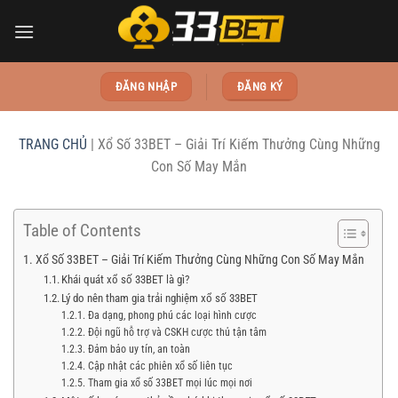
Bỏ
qua
nội
dung
ĐĂNG NHẬP
ĐĂNG KÝ
TRANG CHỦ
|
Xổ Số 33BET – Giải Trí Kiếm Thưởng Cùng Những
Con Số May Mắn
Table of Contents
Xổ Số 33BET – Giải Trí Kiếm Thưởng Cùng Những Con Số May Mắn
Khái quát xổ số 33BET là gì?
Lý do nên tham gia trải nghiệm xổ số 33BET
Đa dạng, phong phú các loại hình cược
Đội ngũ hỗ trợ và CSKH cược thủ tận tâm
Đảm bảo uy tín, an toàn
Cập nhật các phiên xổ số liên tục
Tham gia xổ số 33BET mọi lúc mọi nơi