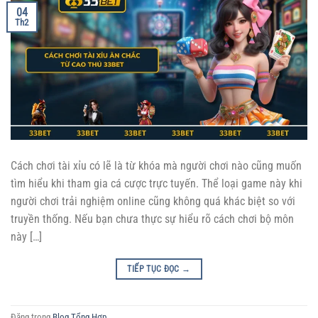
04
Th2
Cách chơi tài xỉu có lẽ là từ khóa mà người chơi nào cũng muốn
tìm hiểu khi tham gia cá cược trực tuyến. Thể loại game này khi
người chơi trải nghiệm online cũng không quá khác biệt so với
truyền thống. Nếu bạn chưa thực sự hiểu rõ cách chơi bộ môn
này […]
TIẾP TỤC ĐỌC
→
Đăng trong
Blog Tổng Hợp