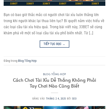
Bạn có bao giờ thắc mắc có người chơi tài xỉu luôn thắng lớn
trong khi người khác lại thua liên tục? Bí quyết nằm việc hiểu về
các loại cầu tài xỉu hiệu quả. Trong bài viết này, 33BET sẽ cùng
khám phá về một số loại cầu tài xỉu phổ biến nhất. Từ […]
TIẾP TỤC ĐỌC
→
Đăng trong
Blog Tổng Hợp
BLOG TỔNG HỢP
Cách Chơi Tài Xỉu Dễ Thắng Không Phải
Tay Chơi Nào Cũng Biết
ĐĂNG VÀO
THÁNG 2 4, 2025
BỞI
SEO