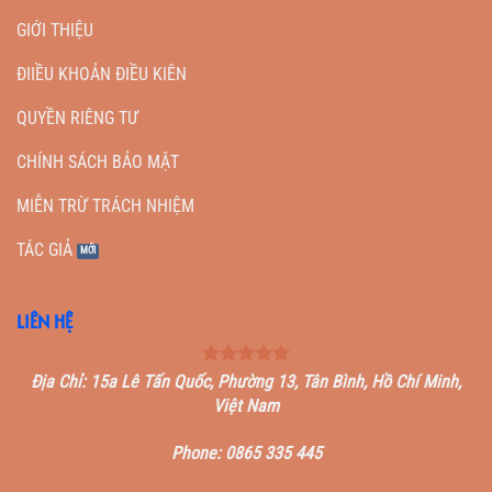
GIỚI THIỆU
ĐIIỀU KHOẢN ĐIỀU KIÊN
QUYỀN RIÊNG TƯ
CHÍNH SÁCH BẢO MẬT
MIỄN TRỪ TRÁCH NHIỆM
TÁC GIẢ
LIÊN HỆ
Địa Chỉ: 15a Lê Tấn Quốc, Phường 13, Tân Bình, Hồ Chí Minh,
Việt Nam
Phone: 0865 335 445