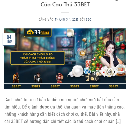
Của Cao Thủ 33BET
ĐĂNG VÀO
THÁNG 3 4, 2025
BỞI
SEO
04
Th3
Cách chơi lô tô cơ bản là điều mà người chơi mới bắt đầu cần
tìm hiểu. Để giành được ưu thế khả quan và mức tiền thắng cao,
những khách hàng cần biết cách chơi cụ thể. Bài viết này, nhà
cái 33BET sẽ hướng dẫn chi tiết các lô thủ cách chơi chuẩn […]