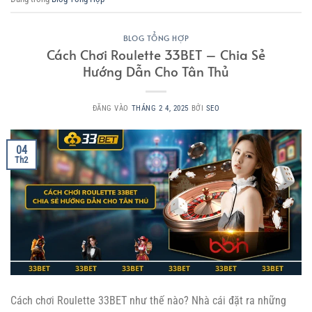
BLOG TỔNG HỢP
Cách Chơi Roulette 33BET – Chia Sẻ
Hướng Dẫn Cho Tân Thủ
ĐĂNG VÀO
THÁNG 2 4, 2025
BỞI
SEO
04
Th2
Cách chơi Roulette 33BET như thế nào? Nhà cái đặt ra những