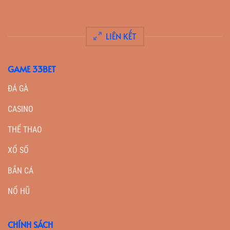
LIÊN KẾT
GAME 33BET
ĐÁ GÀ
CASINO
THỂ THAO
XỔ SỐ
BẮN CÁ
NỔ HŨ
CHÍNH SÁCH