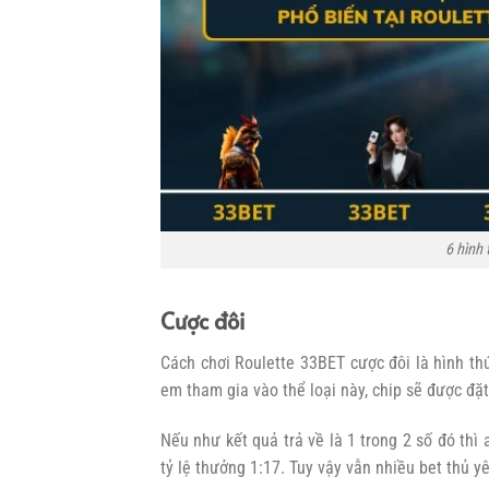
6 hình
Cược đôi
Cách chơi Roulette 33BET cược đôi là hình th
em tham gia vào thể loại này, chip sẽ được đặ
Nếu như kết quả trả về là 1 trong 2 số đó thì
tỷ lệ thưởng 1:17. Tuy vậy vẫn nhiều bet thủ yê