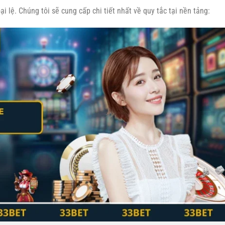
i lệ. Chúng tôi sẽ cung cấp chi tiết nhất về quy tắc tại nền tảng: