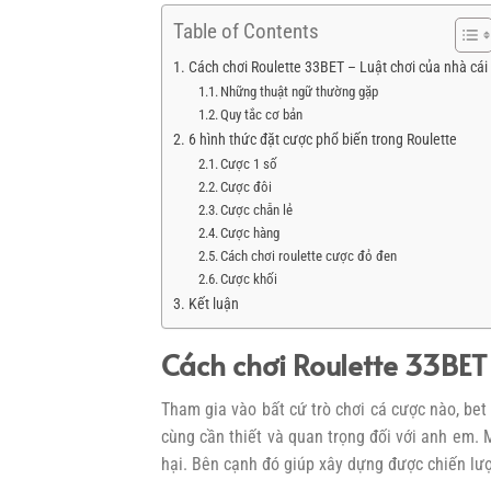
Table of Contents
Cách chơi Roulette 33BET – Luật chơi của nhà cái
Những thuật ngữ thường gặp
Quy tắc cơ bản
6 hình thức đặt cược phổ biến trong Roulette
Cược 1 số
Cược đôi
Cược chẵn lẻ
Cược hàng
Cách chơi roulette cược đỏ đen
Cược khối
Kết luận
Cách chơi Roulette 33BET 
Tham gia vào bất cứ trò chơi cá cược nào, bet
cùng cần thiết và quan trọng đối với anh em. M
hại. Bên cạnh đó giúp xây dựng được chiến lượ