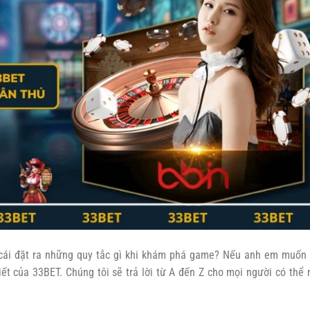
ái đặt ra những quy tắc gì khi khám phá game? Nếu anh em muốn 
iết của 33BET. Chúng tôi sẽ trả lời từ A đến Z cho mọi người có thể