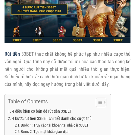
Rút tiền
33BET thực chất không hề phức tạp như nhiều cược thủ
vẫn nghĩ. Quá trình này đã được tối ưu hóa các thao tác đáng kể
nên người chơi không phải mất quá nhiều thời gian thực hiện.
Để hiểu rõ hơn về cách thức giao dịch từ tài khoản về ngân hàng
của mình, hãy đọc ngay hướng trong bài viết dưới đây.
Table of Contents
4 điều kiện cơ bản để rút tiền 33BET
4 bước rút tiền 33BET chi tiết dành cho cược thủ
Bước 1: Truy cập tài khoản tại nhà cái 33BET
Bước 2: Tạo mật khẩu giao dịch