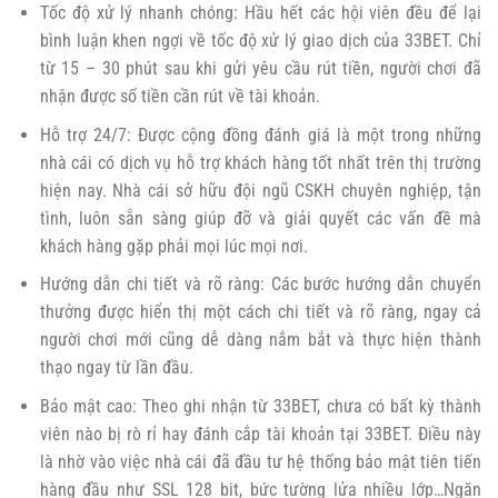
Tốc độ xử lý nhanh chóng: Hầu hết các hội viên đều để lại
bình luận khen ngợi về tốc độ xử lý giao dịch của 33BET. Chỉ
từ 15 – 30 phút sau khi gửi yêu cầu rút tiền, người chơi đã
nhận được số tiền cần rút về tài khoản.
Hỗ trợ 24/7: Được cộng đồng đánh giá là một trong những
nhà cái có dịch vụ hỗ trợ khách hàng tốt nhất trên thị trường
hiện nay. Nhà cái sở hữu đội ngũ CSKH chuyên nghiệp, tận
tình, luôn sẵn sàng giúp đỡ và giải quyết các vấn đề mà
khách hàng gặp phải mọi lúc mọi nơi.
Hướng dẫn chi tiết và rõ ràng: Các bước hướng dẫn chuyển
thưởng được hiển thị một cách chi tiết và rõ ràng, ngay cả
người chơi mới cũng dễ dàng nắm bắt và thực hiện thành
thạo ngay từ lần đầu.
Bảo mật cao: Theo ghi nhận từ 33BET, chưa có bất kỳ thành
viên nào bị rò rỉ hay đánh cắp tài khoản tại 33BET. Điều này
là nhờ vào việc nhà cái đã đầu tư hệ thống bảo mật tiên tiến
hàng đầu như SSL 128 bit, bức tường lửa nhiều lớp…Ngăn