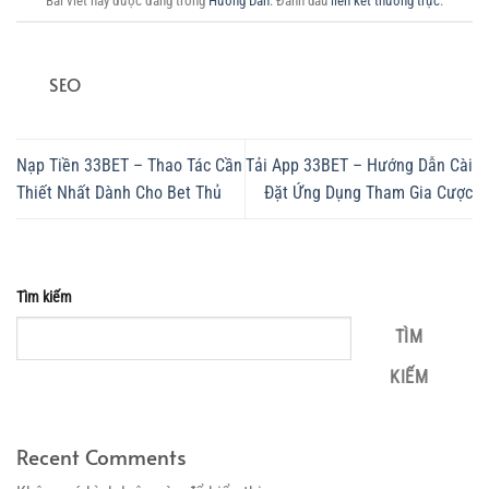
Bài viết này được đăng trong
Hướng Dẫn
. Đánh dấu
liên kết thường trực
.
SEO
Nạp Tiền 33BET – Thao Tác Cần
Tải App 33BET – Hướng Dẫn Cài
Thiết Nhất Dành Cho Bet Thủ
Đặt Ứng Dụng Tham Gia Cược
Tìm kiếm
TÌM
KIẾM
Recent Comments