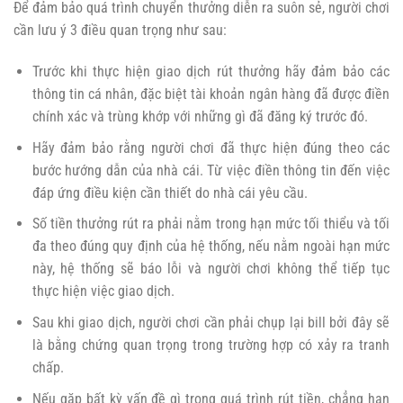
Để đảm bảo quá trình chuyển thưởng diễn ra suôn sẻ, người chơi
cần lưu ý 3 điều quan trọng như sau:
Trước khi thực hiện giao dịch rút thưởng hãy đảm bảo các
thông tin cá nhân, đặc biệt tài khoản ngân hàng đã được điền
chính xác và trùng khớp với những gì đã đăng ký trước đó.
Hãy đảm bảo rằng người chơi đã thực hiện đúng theo các
bước hướng dẫn của nhà cái. Từ việc điền thông tin đến việc
đáp ứng điều kiện cần thiết do nhà cái yêu cầu.
Số tiền thưởng rút ra phải nằm trong hạn mức tối thiểu và tối
đa theo đúng quy định của hệ thống, nếu nằm ngoài hạn mức
này, hệ thống sẽ báo lỗi và người chơi không thể tiếp tục
thực hiện việc giao dịch.
Sau khi giao dịch, người chơi cần phải chụp lại bill bởi đây sẽ
là bằng chứng quan trọng trong trường hợp có xảy ra tranh
chấp.
Nếu gặp bất kỳ vấn đề gì trong quá trình rút tiền, chẳng hạn