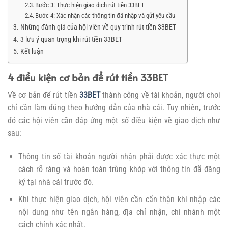
Bước 3: Thực hiện giao dịch rút tiền 33BET
Bước 4: Xác nhận các thông tin đã nhập và gửi yêu cầu
Những đánh giá của hội viên về quy trình rút tiền 33BET
3 lưu ý quan trọng khi rút tiền 33BET
Kết luận
4 điều kiện cơ bản để rút tiền 33BET
Về cơ bản để rút tiền
33BET
thành công về tài khoản, người chơi
chỉ cần làm đúng theo hướng dẫn của nhà cái. Tuy nhiên, trước
đó các hội viên cần đáp ứng một số điều kiện về giao dịch như
sau:
Thông tin số tài khoản người nhận phải được xác thực một
cách rõ ràng và hoàn toàn trùng khớp với thông tin đã đăng
ký tại nhà cái trước đó.
Khi thực hiện giao dịch, hội viên cần cẩn thận khi nhập các
nội dung như tên ngân hàng, địa chỉ nhận, chi nhánh một
cách chính xác nhất.