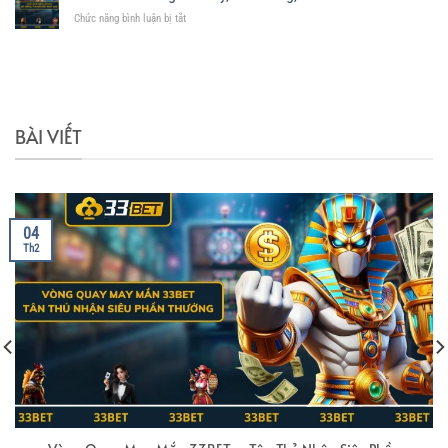
Ăn
Cá
33BET
Chức năng bình luận bị tắt
ở
Xu
Cược
Cách
–
Chi
Chơi
Tựa
Tiết
Rồng
Game
Tại
Hổ
Đổi
33BET
Hay,
Thưởng
Dễ
Xanh
BÀI VIẾT
Thắng,
Chín
Ít
Top
Biết
Đầu
Nhất
2025
2025
04
Th2