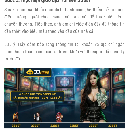
Sau khi tạo mật khẩu giao dịch thành công, hệ thống sẽ tự động
điều hướng người chơi sang một tab mới để thực hiện lệnh
chuyển thưởng. Tiếp theo, anh em chỉ việc điền đầy đủ thông tin
cần thiết vào biểu mẫu theo yêu cầu của nhà cái
Lưu ý: Hãy đảm bảo rằng thông tin tài khoản và địa chỉ ngân
hàng hoàn toàn chính xác và trùng khớp với thông tin đã đăng ký
trước đó.